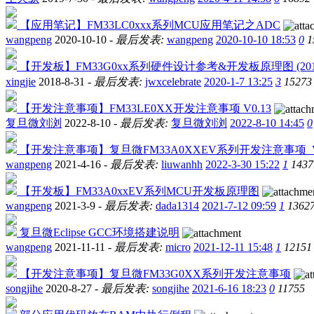
【应用笔记】FM33LC0xxx系列MCU应用笔记之ADC
wangpeng
2020-10-10 -
最后发表:
wangpeng
2020-10-10 18:53
0
1
【开发板】FM33G0xx系列硬件设计参考&开发板原理图 (2019/
xingjie
2018-8-31 -
最后发表:
jwxcelebrate
2020-1-7 13:25
3
15273
【开发注意事项】FM33LE0XX开发注意事项 V0.13
复旦微刘浏
2022-8-10 -
最后发表:
复旦微刘浏
2022-8-10 14:45
0
【开发注意事项】复旦微FM33A0XXEV系列开发注意事项_V
wangpeng
2021-4-16 -
最后发表:
liuwanhh
2022-3-30 15:22
1
1437
【开发板】FM33A0xxEV系列MCU开发板原理图
wangpeng
2021-3-9 -
最后发表:
dada1314
2021-7-12 09:59
1
1362
复旦微Eclipse GCC环境搭建说明
wangpeng
2021-11-11 -
最后发表:
micro
2021-12-11 15:48
1
12151
【开发注意事项】复旦微FM33G0XX系列开发注意事项
songjihe
2020-8-27 -
最后发表:
songjihe
2021-6-16 18:23
0
11755