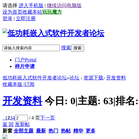
请选择
进入手机版
|
继续访问电脑版
设为首页
收藏本站
玩玩魔方
登录
|
立即注册
搜索
搜索
门户
Portal
样片申请
低功耗嵌入式软件开发者论坛
»
论坛
›
资源下载
›
开发资料
收藏本版
|
订阅
开发资料
今日:
0
|
主题:
63
|
排名
1
2
3
4
/ 4 页
下一页
返 回
发新帖
新窗
全部主题
最新
热门
热帖
精华
更多