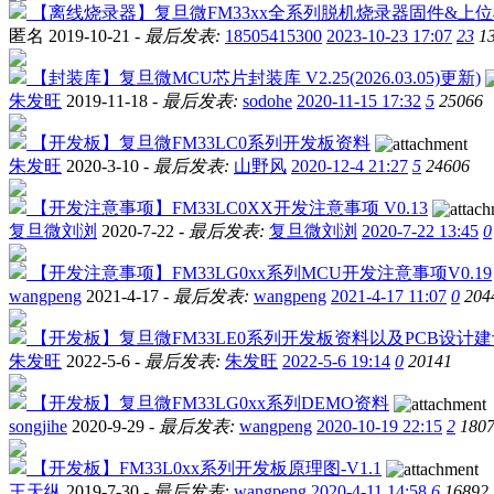
【离线烧录器】复旦微FM33xx全系列脱机烧录器固件&上位机--202
匿名
2019-10-21 -
最后发表:
18505415300
2023-10-23 17:07
23
1
【封装库】复旦微MCU芯片封装库 V2.25(2026.03.05)更新)
朱发旺
2019-11-18 -
最后发表:
sodohe
2020-11-15 17:32
5
25066
【开发板】复旦微FM33LC0系列开发板资料
朱发旺
2020-3-10 -
最后发表:
山野风
2020-12-4 21:27
5
24606
【开发注意事项】FM33LC0XX开发注意事项 V0.13
复旦微刘浏
2020-7-22 -
最后发表:
复旦微刘浏
2020-7-22 13:45
0
【开发注意事项】FM33LG0xx系列MCU开发注意事项V0.19
wangpeng
2021-4-17 -
最后发表:
wangpeng
2021-4-17 11:07
0
204
【开发板】复旦微FM33LE0系列开发板资料以及PCB设计建
朱发旺
2022-5-6 -
最后发表:
朱发旺
2022-5-6 19:14
0
20141
【开发板】复旦微FM33LG0xx系列DEMO资料
songjihe
2020-9-29 -
最后发表:
wangpeng
2020-10-19 22:15
2
180
【开发板】FM33L0xx系列开发板原理图-V1.1
王天纵
2019-7-30 -
最后发表:
wangpeng
2020-4-11 14:58
6
16892