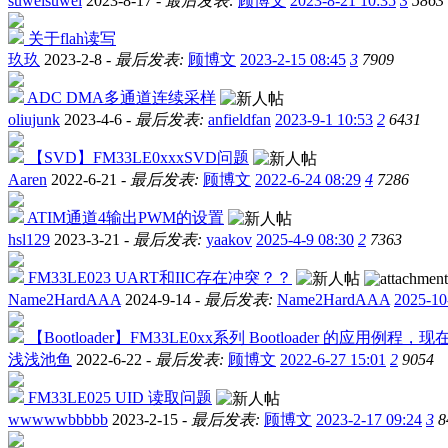
suweisuwei
2023-8-17 -
最后发表:
顾博文
2023-8-21 10:35
3
5863
关于flah读写
玖玖
2023-2-8 -
最后发表:
顾博文
2023-2-15 08:45
3
7909
ADC DMA多通道连续采样
oliujunk
2023-4-6 -
最后发表:
anfieldfan
2023-9-1 10:53
2
6431
【SVD】FM33LE0xxxSVD问题
Aaren
2022-6-21 -
最后发表:
顾博文
2022-6-24 08:29
4
7286
ATIM通道4输出PWM的设置
hsl129
2023-3-21 -
最后发表:
yaakov
2025-4-9 08:30
2
7363
FM33LE023 UART和IIC存在冲突？？
Name2HardAAA
2024-9-14 -
最后发表:
Name2HardAAA
2025-10
【Bootloader】FM33LE0xx系列 Bootloader 的应用例程
浅浅池鱼
2022-6-22 -
最后发表:
顾博文
2022-6-27 15:01
2
9054
FM33LE025 UID 读取问题
wwwwwbbbbb
2023-2-15 -
最后发表:
顾博文
2023-2-17 09:24
3
8