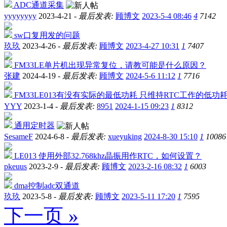
ADC通道采集
yyyyyyyy
2023-4-21 -
最后发表:
顾博文
2023-5-4 08:46
4
7142
sw口复用发的问题
玖玖
2023-4-26 -
最后发表:
顾博文
2023-4-27 10:31
1
7407
FM33LE单片机出现异常复位，请教可能是什么原因？
张建
2024-4-19 -
最后发表:
顾博文
2024-5-6 11:12
1
7716
FM33LE013有没有实际的最低功耗 只维持RTC工作的低功耗
YYY
2023-1-4 -
最后发表:
8951
2024-1-15 09:23
1
8312
通用定时器
SesameF
2024-6-8 -
最后发表:
xueyuking
2024-8-30 15:10
1
10086
LE013 使用外部32.768khz晶振用作RTC，如何设置？
pkeuus
2023-2-9 -
最后发表:
顾博文
2023-2-16 08:32
1
6003
dma控制adc双通道
玖玖
2023-5-8 -
最后发表:
顾博文
2023-5-11 17:20
1
7595
下一页 »