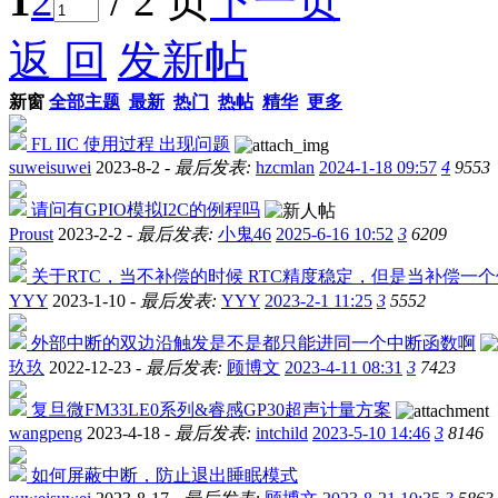
1
2
/ 2 页
下一页
返 回
发新帖
新窗
全部主题
最新
热门
热帖
精华
更多
FL IIC 使用过程 出现问题
suweisuwei
2023-8-2 -
最后发表:
hzcmlan
2024-1-18 09:57
4
9553
请问有GPIO模拟I2C的例程吗
Proust
2023-2-2 -
最后发表:
小鬼46
2025-6-16 10:52
3
6209
关于RTC，当不补偿的时候 RTC精度稳定，但是当补偿一个
YYY
2023-1-10 -
最后发表:
YYY
2023-2-1 11:25
3
5552
外部中断的双边沿触发是不是都只能进同一个中断函数啊
玖玖
2022-12-23 -
最后发表:
顾博文
2023-4-11 08:31
3
7423
复旦微FM33LE0系列&睿感GP30超声计量方案
wangpeng
2023-4-18 -
最后发表:
intchild
2023-5-10 14:46
3
8146
如何屏蔽中断，防止退出睡眠模式