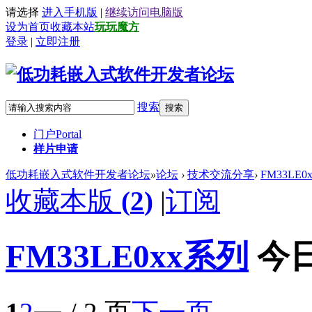
请选择
进入手机版
|
继续访问电脑版
设为首页
收藏本站
玩玩魔方
登录
|
立即注册
搜索
搜索
门户
Portal
样片申请
低功耗嵌入式软件开发者论坛
»
论坛
›
技术交流分享
›
FM33LE0
收藏本版
(
2
)
|
订阅
FM33LE0xx系列
今