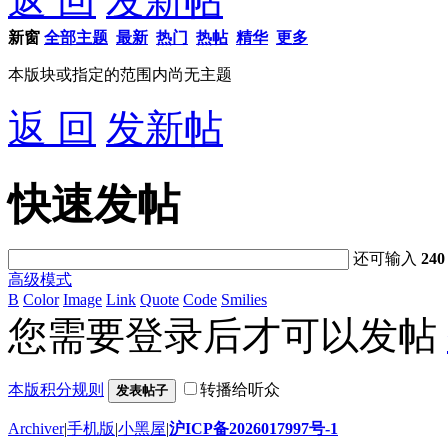
返 回
发新帖
新窗
全部主题
最新
热门
热帖
精华
更多
本版块或指定的范围内尚无主题
返 回
发新帖
快速发帖
还可输入
240
高级模式
B
Color
Image
Link
Quote
Code
Smilies
您需要登录后才可以发帖
本版积分规则
转播给听众
发表帖子
Archiver
|
手机版
|
小黑屋
|
沪ICP备2026017997号-1