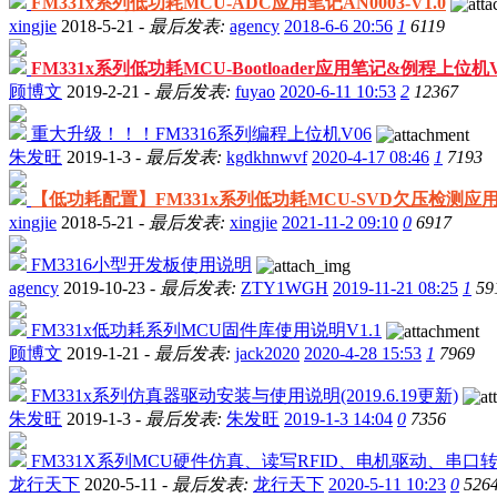
FM331x系列低功耗MCU-ADC应用笔记AN0003-V1.0
xingjie
2018-5-21 -
最后发表:
agency
2018-6-6 20:56
1
6119
FM331x系列低功耗MCU-Bootloader应用笔记&例程上位机V
顾博文
2019-2-21 -
最后发表:
fuyao
2020-6-11 10:53
2
12367
重大升级！！！FM3316系列编程上位机V06
朱发旺
2019-1-3 -
最后发表:
kgdkhnwvf
2020-4-17 08:46
1
7193
【低功耗配置】FM331x系列低功耗MCU-SVD欠压检测应用笔记
xingjie
2018-5-21 -
最后发表:
xingjie
2021-11-2 09:10
0
6917
FM3316小型开发板使用说明
agency
2019-10-23 -
最后发表:
ZTY1WGH
2019-11-21 08:25
1
59
FM331x低功耗系列MCU固件库使用说明V1.1
顾博文
2019-1-21 -
最后发表:
jack2020
2020-4-28 15:53
1
7969
FM331x系列仿真器驱动安装与使用说明(2019.6.19更新)
朱发旺
2019-1-3 -
最后发表:
朱发旺
2019-1-3 14:04
0
7356
FM331X系列MCU硬件仿真、读写RFID、电机驱动、串口转
龙行天下
2020-5-11 -
最后发表:
龙行天下
2020-5-11 10:23
0
526