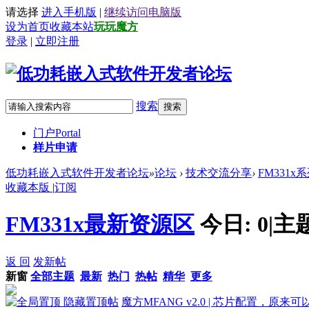
请选择
进入手机版
|
继续访问电脑版
设为首页
收藏本站
玩玩魔方
登录
|
立即注册
搜索
搜索
门户
Portal
样片申请
低功耗嵌入式软件开发者论坛
»
论坛
›
技术交流分享
›
FM331x
收藏本版
|
订阅
FM331x最新资源区
今日:
0
|
主
返 回
发新帖
新窗
全部主题
最新
热门
热帖
精华
更多
隐藏置顶帖
魔方MFANG v2.0 | 芯片配置，原来