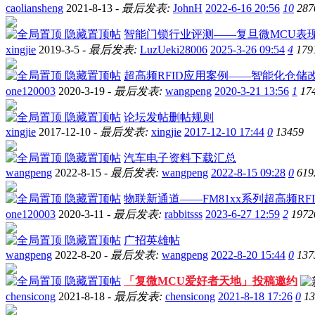
caoliansheng
2021-8-13 -
最后发表:
JohnH
2022-6-16 20:56
10
287
隐藏置顶帖
智能门锁行业评测——复旦微MCU表
xingjie
2019-3-5 -
最后发表:
LuzUeki28006
2025-3-26 09:54
4
179
隐藏置顶帖
超高频RFID应用案例——智能化仓储
one120003
2020-3-19 -
最后发表:
wangpeng
2020-3-21 13:56
1
17
隐藏置顶帖
论坛发帖删帖规则
xingjie
2017-12-10 -
最后发表:
xingjie
2017-12-10 17:44
0
13459
隐藏置顶帖
汽车电子资料下载汇总
wangpeng
2022-8-15 -
最后发表:
wangpeng
2022-8-15 09:28
0
619
隐藏置顶帖
物联新通道——FM81xx系列超高频RF
one120003
2020-3-11 -
最后发表:
rabbitsss
2023-6-27 12:59
2
1972
隐藏置顶帖
广招英雄帖
wangpeng
2022-8-20 -
最后发表:
wangpeng
2022-8-20 15:44
0
137
隐藏置顶帖
「复微MCU爱好者天地」投稿邀约
chensicong
2021-8-18 -
最后发表:
chensicong
2021-8-18 17:26
0
13