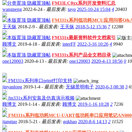
隐藏置顶帖
FM33LC0xx系列开发资料汇总
wangpeng
2022-6-24 -
最后发表:
tayq
2025-10-24 15:04
4
20403
隐藏置顶帖
FM331x系列低功耗MCU应用问答Q&A-V2
王天纵
2018-2-9 -
最后发表:
王天纵
2018-5-12 15:36
7
12288
隐藏置顶帖
FM331x最新资料软件文档索引
顾博文
2019-4-18 -
最后发表:
interFF
2022-3-16 10:26
4
9940
隐藏置顶帖
FM331x系列产品全文档目录
one120003
2020-4-13 -
最后发表:
one120003
2020-4-13 18:56
0
10
FM331x系列串口printf打印支持
jinyanlong
2019-1-4 -
最后发表:
无锡景明电子
2020-6-3 08:38
3
6
fm331x系列安装及仿真演示视频
顾博文
2019-1-14 -
最后发表:
顾博文
2019-1-16 10:28
2
7236
FM331x系列低功耗MCU-UART低功耗串口应用笔记AN0001-
jiangtao
2018-5-21 -
最后发表:
gqkhao
2020-8-6 14:13
2
11525