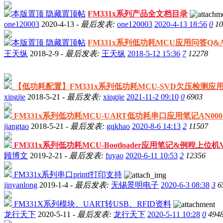
隐藏置顶帖
FM331x系列产品全文档目录
one120003
2020-4-13 -
最后发表:
one120003
2020-4-13 18:56
0
10
隐藏置顶帖
FM331x系列低功耗MCU应用问答Q&A-V2
王天纵
2018-2-9 -
最后发表:
王天纵
2018-5-12 15:36
7
12278
【低功耗配置】FM331x系列低功耗MCU-SVD欠压检测应用笔记
xingjie
2018-5-21 -
最后发表:
xingjie
2021-11-2 09:10
0
6903
FM331x系列低功耗MCU-UART低功耗串口应用笔记AN0001-
jiangtao
2018-5-21 -
最后发表:
gqkhao
2020-8-6 14:13
2
11507
FM331x系列低功耗MCU-Bootloader应用笔记&例程上位机V
顾博文
2019-2-21 -
最后发表:
fuyao
2020-6-11 10:53
2
12356
FM331x系列串口printf打印支持
jinyanlong
2019-1-4 -
最后发表:
无锡景明电子
2020-6-3 08:38
3
6
FM331X系列模块、UART转USB、RFID资料
龙行天下
2020-5-11 -
最后发表:
龙行天下
2020-5-11 10:28
0
494