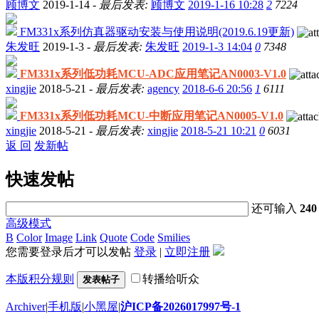
顾博文
2019-1-14 -
最后发表:
顾博文
2019-1-16 10:28
2
7224
FM331x系列仿真器驱动安装与使用说明(2019.6.19更新)
朱发旺
2019-1-3 -
最后发表:
朱发旺
2019-1-3 14:04
0
7348
FM331x系列低功耗MCU-ADC应用笔记AN0003-V1.0
xingjie
2018-5-21 -
最后发表:
agency
2018-6-6 20:56
1
6111
FM331x系列低功耗MCU-中断应用笔记AN0005-V1.0
xingjie
2018-5-21 -
最后发表:
xingjie
2018-5-21 10:21
0
6031
返 回
发新帖
快速发帖
还可输入
240
高级模式
B
Color
Image
Link
Quote
Code
Smilies
您需要登录后才可以发帖
登录
|
立即注册
本版积分规则
转播给听众
发表帖子
Archiver
|
手机版
|
小黑屋
|
沪ICP备2026017997号-1