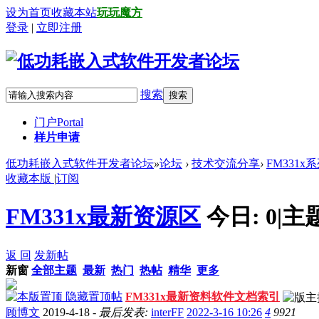
设为首页
收藏本站
玩玩魔方
登录
|
立即注册
搜索
搜索
门户
Portal
样片申请
低功耗嵌入式软件开发者论坛
»
论坛
›
技术交流分享
›
FM331x
收藏本版
|
订阅
FM331x最新资源区
今日:
0
|
主
返 回
发新帖
新窗
全部主题
最新
热门
热帖
精华
更多
隐藏置顶帖
FM331x最新资料软件文档索引
顾博文
2019-4-18 -
最后发表:
interFF
2022-3-16 10:26
4
9921