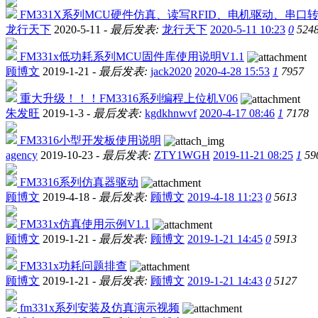
FM331X系列MCU硬件仿真、读写RFID、电机驱动、串口转
龙行天下
2020-5-11 -
最后发表:
龙行天下
2020-5-11 10:23
0
524
FM331x低功耗系列MCU固件库使用说明V1.1
顾博文
2019-1-21 -
最后发表:
jack2020
2020-4-28 15:53
1
7957
重大升级！！！FM3316系列编程上位机V06
朱发旺
2019-1-3 -
最后发表:
kgdkhnwvf
2020-4-17 08:46
1
7178
FM3316小型开发板使用说明
agency
2019-10-23 -
最后发表:
ZTY1WGH
2019-11-21 08:25
1
59
FM3316系列仿真器驱动
顾博文
2019-4-18 -
最后发表:
顾博文
2019-4-18 11:23
0
5613
FM331x仿真使用示例V1.1
顾博文
2019-1-21 -
最后发表:
顾博文
2019-1-21 14:45
0
5913
FM331x功耗问题排查
顾博文
2019-1-21 -
最后发表:
顾博文
2019-1-21 14:43
0
5127
fm331x系列安装及仿真演示视频