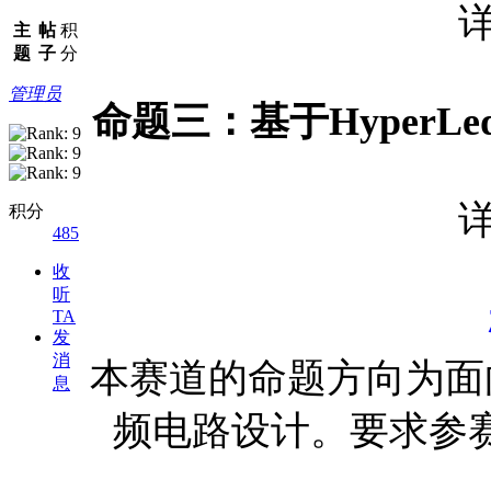
主
帖
积
题
子
分
管理员
命题三：
基于HyperL
积分
485
收
听
TA
发
消
本赛道的命题方向为面
息
频电路设计。要求参