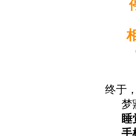
​
终于
梦
睡
手