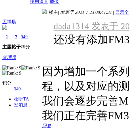
使用道具
举报
楼主
|
发表于 2021-7-23 08:41:31
|
显示全
孟祥晨
dada1314 发表于 202
还没有添加FM3
1
7
949
主题
帖子
积分
管理员
因为增加一个系列
程，以及对应的
积分
949
我们会逐步完善M
收听TA
发消息
我们正在完善FM3
回复