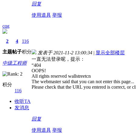
回复
使用道具
举报
cqg
2
4
116
主题
帖子
积分
发表于 2021-11-2 13:00:34
|
显示全部楼层
一直无法登录呢，提示：
中级工程师
“404
OOPS!
All rights reserved wallstreetcn
The webmaster said that you can not enter this page...
积分
Please check that the URL you entered is correct, or c
116
收听TA
发消息
回复
使用道具
举报