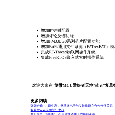
增加时钟树配置
增加评论反馈功能
增加FM33LG0系列芯片配置功能
增加FatFs通用文件系统（FAT/exFAT）
集成RT-Thread物联网操作系统
集成FreeRTOS嵌入式实时操作系统—
欢迎大家在“
复微MCU爱好者天地
”或者“
复旦
更多阅读
强强合作 | 共建生态，复旦微电子与艾拉比建立合作伙伴关系
复旦微电点亮黄浦江之夜
复旦微电（688385）今日成功登陆上交所科创板