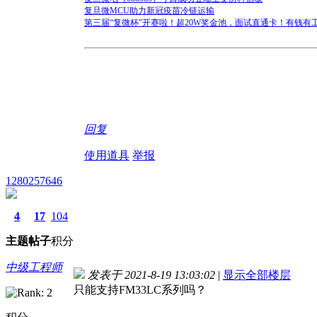
复旦微MCU助力新冠疫苗冷链运输
第三届“复微杯”开赛啦！超20W奖金池，面试直通卡！有钱有
回复
使用道具
举报
1280257646
4
17
104
主题
帖子
积分
中级工程师
发表于 2021-8-19 13:03:02
|
显示全部楼层
只能支持FM33LC系列吗？