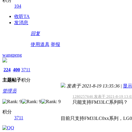
积分
104
收听TA
发消息
回复
使用道具
举报
wangpeng
224
400
3711
主题
帖子
积分
发表于 2021-8-19 13:35:36
|
显
管理员
1280257646 发表于 2021-8-19 13:0
只能支持FM33LC系列吗？
积分
3711
目前只支持FM33LC0xx系列，