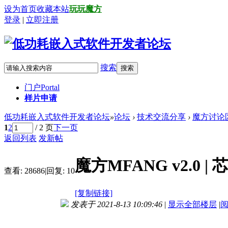
设为首页
收藏本站
玩玩魔方
登录
|
立即注册
搜索
搜索
门户
Portal
样片申请
低功耗嵌入式软件开发者论坛
»
论坛
›
技术交流分享
›
魔方讨论
1
2
/ 2 页
下一页
返回列表
发新帖
魔方MFANG v2.0
查看:
28686
|
回复:
10
[复制链接]
发表于 2021-8-13 10:09:46
|
显示全部楼层
|