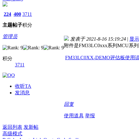
224
400
3711
主题
帖子
积分
管理员
发表于 2021-8-16 15:19:24
|
显
附件是FM33LC0xxx系列MC
FM33LC0XX-DEMO评估板使用说明
积分
3711
收听TA
发消息
回复
使用道具
举报
返回列表
发新帖
高级模式