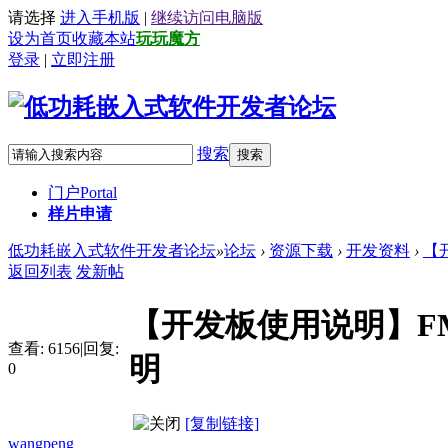
请选择
进入手机版
|
继续访问电脑版
设为首页
收藏本站
玩玩魔方
登录
|
立即注册
搜索
搜索
门户
Portal
样片申请
低功耗嵌入式软件开发者论坛
»
论坛
›
资源下载
›
开发资料
›
【开
返回列表
发新帖
【开发板使用说明】FM
查看:
6156
|
回复:
明
0
[复制链接]
wangpeng