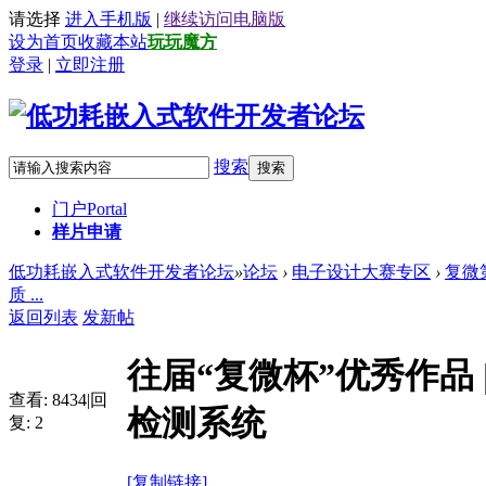
请选择
进入手机版
|
继续访问电脑版
设为首页
收藏本站
玩玩魔方
登录
|
立即注册
搜索
搜索
门户
Portal
样片申请
低功耗嵌入式软件开发者论坛
»
论坛
›
电子设计大赛专区
›
复微
质 ...
返回列表
发新帖
往届“复微杯”优秀作品 |
查看:
8434
|
回
检测系统
复:
2
[复制链接]