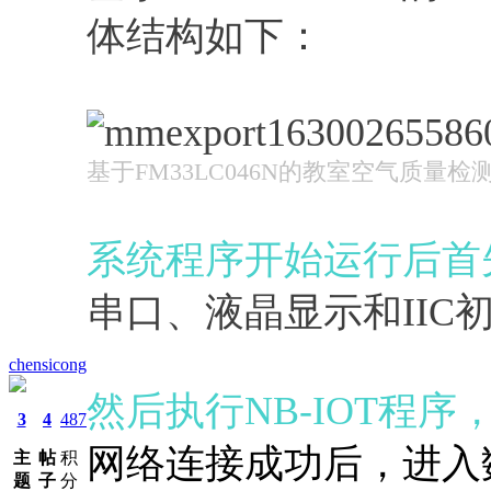
体结构如下：
基于FM33LC046N的教室空气质量
系统程序开始运行后首
串口、液晶显示和IIC
chensicong
然后执行NB-IOT程序
3
4
487
网络连接成功后，进入
主
帖
积
题
子
分