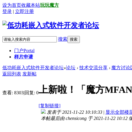
设为首页
收藏本站
玩玩魔方
登录
|
立即注册
搜索
搜索
门户
Portal
样片申请
低功耗嵌入式软件开发者论坛
»
论坛
›
技术交流分享
›
魔方讨论
返回列表
发新帖
上新啦！「魔方MFANG
查看:
8303
|
回复:
0
[复制链接]
发表于 2021-11-22 10:10:33
|
显示全部楼
本帖最后由 chensicong 于 2021-11-22 10:12