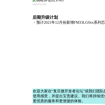
例程评论页面
后期升级计划
・预计2021年12月份新增FM33LG0xx系
欢迎大家在“复旦微开发者论坛”或我们团队
使用感受，并提出宝贵建议。我们将持续优
更优质的服务和更便捷的体验。