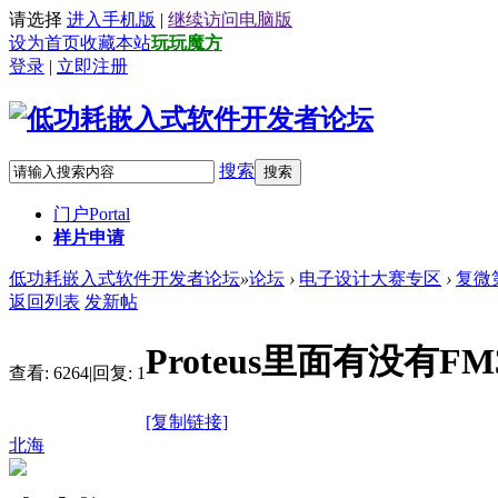
请选择
进入手机版
|
继续访问电脑版
设为首页
收藏本站
玩玩魔方
登录
|
立即注册
搜索
搜索
门户
Portal
样片申请
低功耗嵌入式软件开发者论坛
»
论坛
›
电子设计大赛专区
›
复微
返回列表
发新帖
Proteus里面有没有FM
查看:
6264
|
回复:
1
[复制链接]
北海