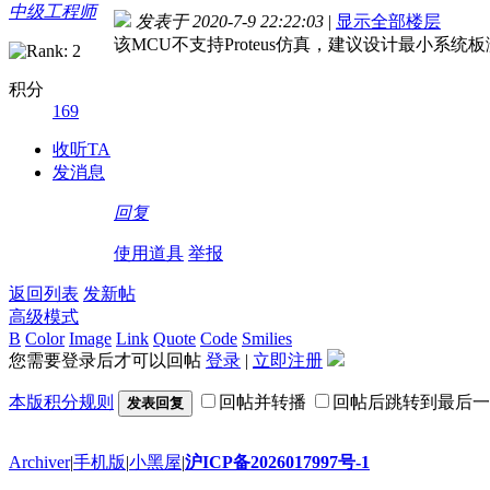
中级工程师
发表于 2020-7-9 22:22:03
|
显示全部楼层
该MCU不支持Proteus仿真，建议设计最小系
积分
169
收听TA
发消息
回复
使用道具
举报
返回列表
发新帖
高级模式
B
Color
Image
Link
Quote
Code
Smilies
您需要登录后才可以回帖
登录
|
立即注册
本版积分规则
回帖并转播
回帖后跳转到最后一
发表回复
Archiver
|
手机版
|
小黑屋
|
沪ICP备2026017997号-1