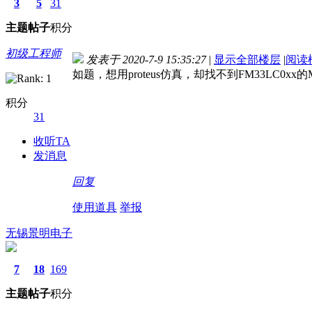
3
5
31
主题
帖子
积分
初级工程师
发表于 2020-7-9 15:35:27
|
显示全部楼层
|
阅读
如题，想用proteus仿真，却找不到FM33LC0x
积分
31
收听TA
发消息
回复
使用道具
举报
无锡景明电子
7
18
169
主题
帖子
积分