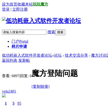
设为首页
收藏本站
玩玩魔方
登录
|
立即注册
搜索
搜索
门户
Portal
样片申请
低功耗嵌入式软件开发者论坛
»
论坛
›
技术交流分享
›
魔方讨论
返回列表
发新帖
魔方登陆问题
查看:
6897
|
回复:
0
[复制链接]
yetu2401
1
5
95