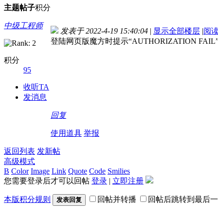
主题
帖子
积分
中级工程师
发表于 2022-4-19 15:40:04
|
显示全部楼层
|
阅
登陆网页版魔方时提示“AUTHORIZATION
积分
95
收听TA
发消息
回复
使用道具
举报
返回列表
发新帖
高级模式
B
Color
Image
Link
Quote
Code
Smilies
您需要登录后才可以回帖
登录
|
立即注册
本版积分规则
回帖并转播
回帖后跳转到最后一
发表回复