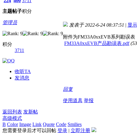
224
400
3711
主题
帖子
积分
管理员
发表于 2022-6-24 08:37:51
|
显
附件为FM33A0xxEVB系列勘误
FM33A0xxEVB产品勘误表.pdf
(5
积分
3711
收听TA
发消息
回复
使用道具
举报
返回列表
发新帖
高级模式
B
Color
Image
Link
Quote
Code
Smilies
您需要登录后才可以回帖
登录
|
立即注册