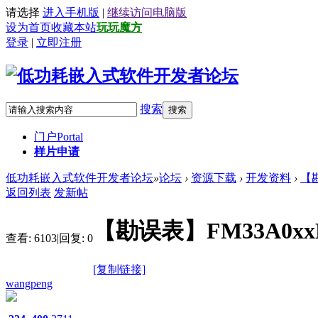
请选择
进入手机版
|
继续访问电脑版
设为首页
收藏本站
玩玩魔方
登录
|
立即注册
搜索
搜索
门户
Portal
样片申请
低功耗嵌入式软件开发者论坛
»
论坛
›
资源下载
›
开发资料
›
【勘
返回列表
发新帖
【勘误表】FM33A0x
查看:
6103
|
回复:
0
[复制链接]
wangpeng