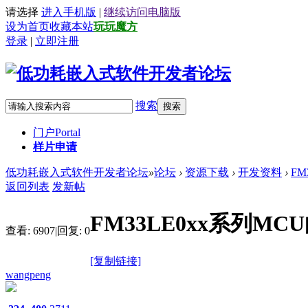
请选择
进入手机版
|
继续访问电脑版
设为首页
收藏本站
玩玩魔方
登录
|
立即注册
搜索
搜索
门户
Portal
样片申请
低功耗嵌入式软件开发者论坛
»
论坛
›
资源下载
›
开发资料
›
FM
返回列表
发新帖
FM33LE0xx系列MC
查看:
6907
|
回复:
0
[复制链接]
wangpeng