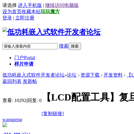
请选择
进入手机版
|
继续访问电脑版
设为首页
收藏本站
玩玩魔方
登录
|
立即注册
搜索
搜索
门户
Portal
样片申请
低功耗嵌入式软件开发者论坛
»
论坛
›
资源下载
›
开发资料
›
【
返回列表
发新帖
【LCD配置工具】复
查看:
10292
|
回复:
0
[复制链接]
wangpeng