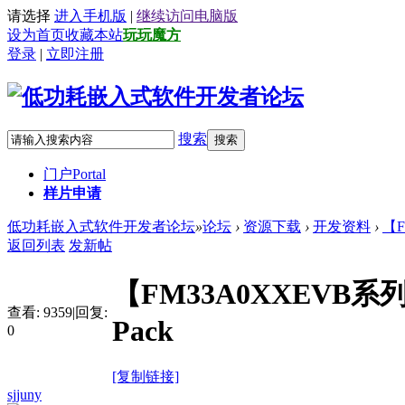
请选择
进入手机版
|
继续访问电脑版
设为首页
收藏本站
玩玩魔方
登录
|
立即注册
搜索
搜索
门户
Portal
样片申请
低功耗嵌入式软件开发者论坛
»
论坛
›
资源下载
›
开发资料
›
【F
返回列表
发新帖
【FM33A0XXEVB系列】
查看:
9359
|
回复:
Pack
0
[复制链接]
sjjuny