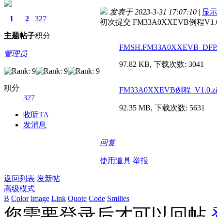
发表于 2023-3-31 17:07:10
|
显
1
2
327
初次提交 FM33A0XXEVB例程V1.0版
主题
帖子
积分
FMSH.FM33A0XXEVB_DFP.1.0
管理员
97.82 KB, 下载次数: 3041
积分
FM33A0XXEVB例程_V1.0.zi
327
92.35 MB, 下载次数: 5631
收听TA
发消息
回复
使用道具
举报
返回列表
发新帖
高级模式
B
Color
Image
Link
Quote
Code
Smilies
您需要登录后才可以回帖