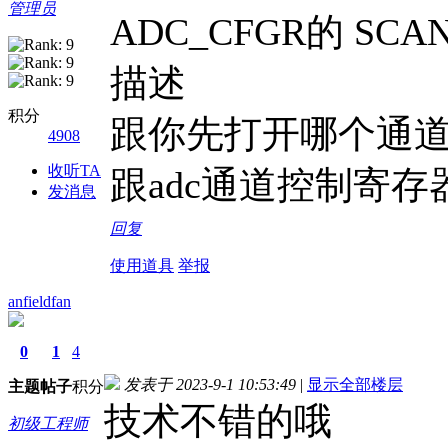
管理员
ADC_CFGR的 SC
描述
积分
跟你先打开哪个通
4908
收听TA
跟adc通道控制寄存
发消息
回复
使用道具
举报
anfieldfan
0
1
4
发表于 2023-9-1 10:53:49
|
显示全部楼层
主题
帖子
积分
技术不错的哦
初级工程师