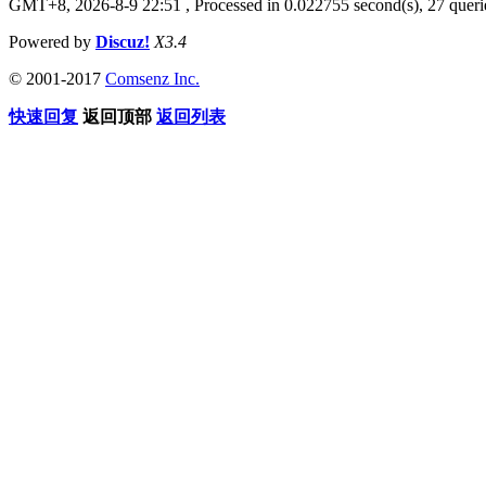
GMT+8, 2026-8-9 22:51
, Processed in 0.022755 second(s), 27 querie
Powered by
Discuz!
X3.4
© 2001-2017
Comsenz Inc.
快速回复
返回顶部
返回列表