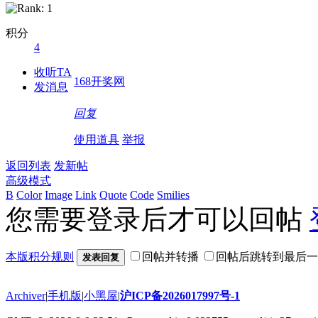
积分
4
收听TA
168开奖网
发消息
回复
使用道具
举报
返回列表
发新帖
高级模式
B
Color
Image
Link
Quote
Code
Smilies
您需要登录后才可以回帖
本版积分规则
回帖并转播
回帖后跳转到最后一
发表回复
Archiver
|
手机版
|
小黑屋
|
沪ICP备2026017997号-1