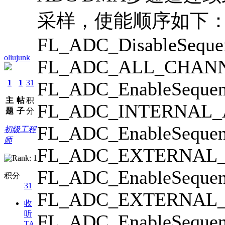
采样，使能顺序如下
FL_ADC_DisableSeque
oliujunk
FL_ADC_ALL_CHANN
1
1
31
FL_ADC_EnableSequen
主
帖
积
FL_ADC_INTERNAL_
题
子
分
FL_ADC_EnableSequen
初级工程
师
FL_ADC_EXTERNAL_
FL_ADC_EnableSequen
积分
31
FL_ADC_EXTERNAL_
收
听
FL_ADC_EnableSequen
TA