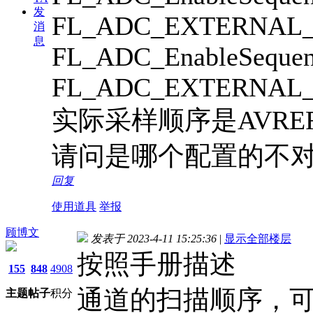
发
FL_ADC_EXTERNAL_
消
息
FL_ADC_EnableSequen
FL_ADC_EXTERNAL_
实际采样顺序是AVREF，
请问是哪个配置的不
回复
使用道具
举报
顾博文
发表于 2023-4-11 15:25:36
|
显示全部楼层
按照手册描述
155
848
4908
通道的扫描顺序，可
主题
帖子
积分