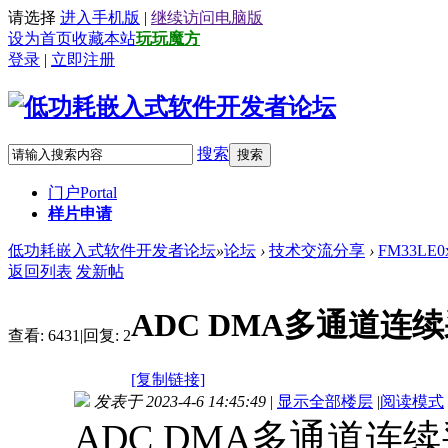
请选择
进入手机版
|
继续访问电脑版
设为首页
收藏本站
玩玩魔方
登录
|
立即注册
搜索
搜索
门户
Portal
样片申请
低功耗嵌入式软件开发者论坛
»
论坛
›
技术交流分享
›
FM33LE
返回列表
发新帖
ADC DMA多通道连
查看:
6431
|
回复:
2
[复制链接]
发表于 2023-4-6 14:45:49
|
显示全部楼层
|
阅读模式
ADC DMA多通道