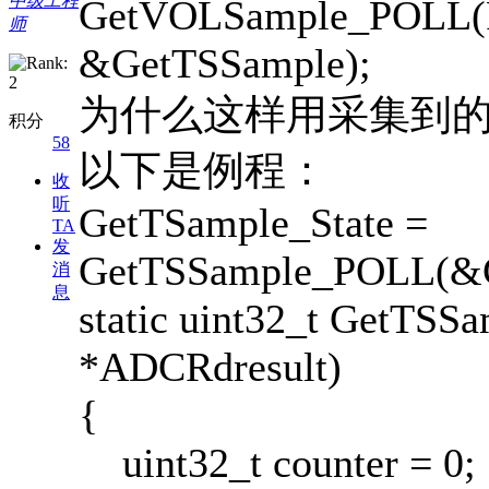
中级工程
GetVOLSample_POLL
师
&GetTSSample);
为什么这样用采集到
积分
58
以下是例程：
收
听
GetTSample_State =
TA
发
GetTSSample_POLL(&G
消
息
static uint32_t GetTSS
*ADCRdresult)
{
uint32_t counter = 0;