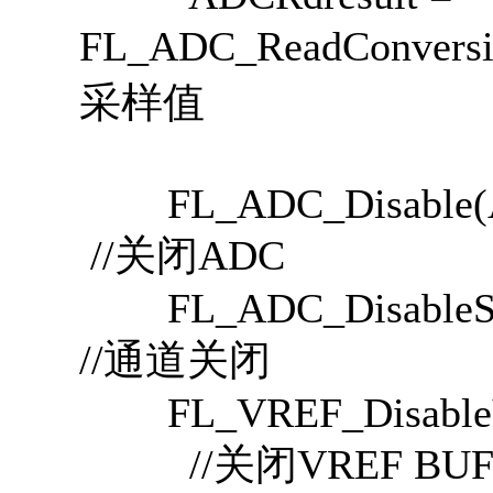
FL_ADC_ReadConv
采样值
FL_ADC_D
//关闭ADC
FL_ADC_DisableSequ
//通道关闭
FL_VREF_Disab
//关闭VREF BUF