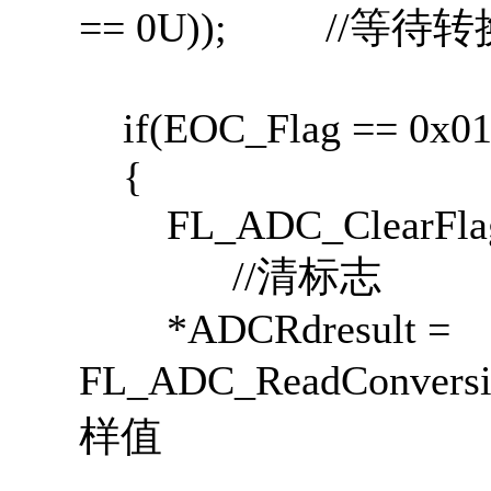
== 0U)); //等待
if(EOC_Flag == 0x0
{
FL_ADC_ClearFlag
//清标志
*ADCRdresult =
FL_ADC_ReadConv
样值