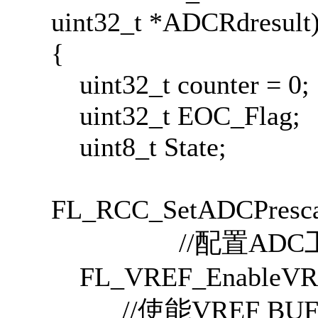
uint32_t *ADCRdresult
{
uint32_t counter = 0;
uint32_t EOC_Flag;
uint8_t State;
FL_RCC_SetADCPresc
//配置ADC工
FL_VREF_Enabl
//使能VREF BUFF