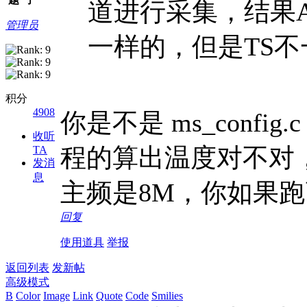
道进行采集，结果A
管理员
一样的，但是TS不一 
积分
4908
你是不是 ms_confi
收听
程的算出温度对不对
TA
发消
息
主频是8M，你如果跑
回复
使用道具
举报
返回列表
发新帖
高级模式
B
Color
Image
Link
Quote
Code
Smilies