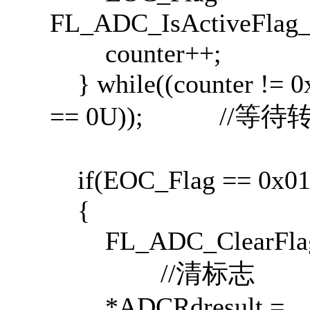
FL_ADC_IsActiveFlag
counter++;
} while((counter !=
== 0U)); //等
if(EOC_Flag == 0x0
{
FL_ADC_ClearFlag
//清标志
*ADCRdresult =