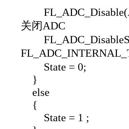
FL_ADC_Di
关闭ADC
FL_ADC_DisableSeq
FL_ADC_INTERNAL
State = 0;
}
else
{
State = 1 ;