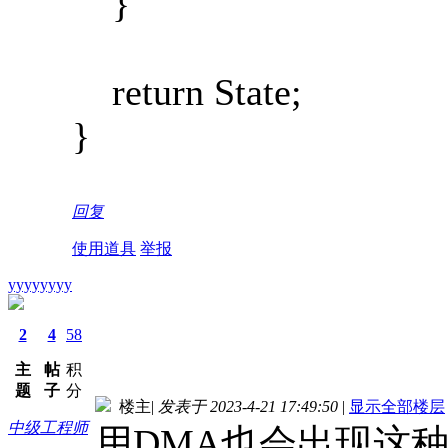
}
return State;
}
回复
使用道具
举报
yyyyyyyy
2
4
58
主
帖
积
题
子
分
楼主
|
发表于 2023-4-21 17:49:50
|
显示全部楼层
中级工程师
用DMA也会出现这种