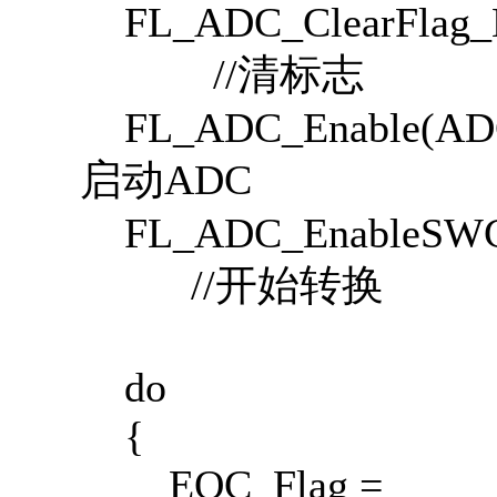
FL_ADC_ClearFla
//清标志
FL_ADC_En
启动ADC
FL_ADC_Enable
//开始转换
do
{
EOC_Flag =