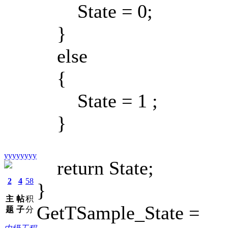
State = 0;
}
else
{
State = 1 ;
}
yyyyyyyy
return State;
2
4
58
}
主
帖
积
GetTSample_State =
题
子
分