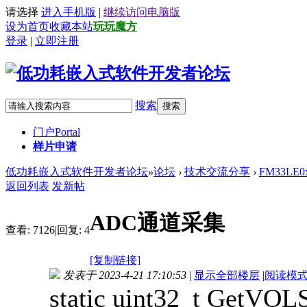
请选择
进入手机版
|
继续访问电脑版
设为首页
收藏本站
玩玩魔方
登录
|
立即注册
搜索
搜索
门户
Portal
样片申请
低功耗嵌入式软件开发者论坛
»
论坛
›
技术交流分享
›
FM33LE
返回列表
发新帖
ADC通道采集
查看:
7126
|
回复:
4
[复制链接]
发表于 2023-4-21 17:10:53
|
显示全部楼层
|
阅读模
static uint32_t GetVOL