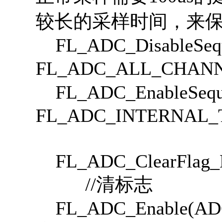
较长的采样时间，来
FL_ADC_DisableSequ
FL_ADC_ALL_CHA
FL_ADC_EnableSeque
FL_ADC_INTERNA
FL_ADC_ClearFla
//清标志
FL_ADC_En