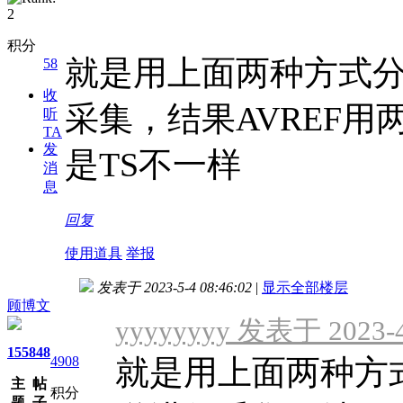
积分
就是用上面两种方式分别
58
收
采集，结果AVREF
听
TA
发
是TS不一样
消
息
回复
使用道具
举报
发表于 2023-5-4 08:46:02
|
显示全部楼层
顾博文
yyyyyyyy 发表于 2023-4
155
848
4908
就是用上面两种方式
主
帖
积分
题
子