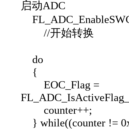
启动ADC
FL_ADC_Enable
//开始转换
do
{
EOC_Flag =
FL_ADC_IsActiveFlag
counter++;
} while((counter !=