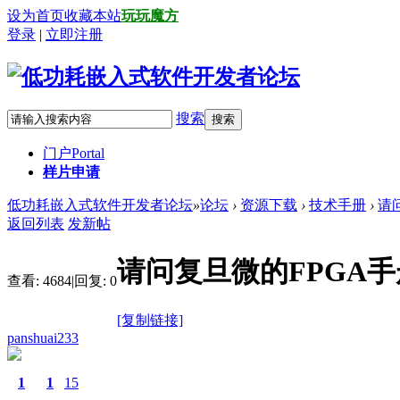
设为首页
收藏本站
玩玩魔方
登录
|
立即注册
搜索
搜索
门户
Portal
样片申请
低功耗嵌入式软件开发者论坛
»
论坛
›
资源下载
›
技术手册
›
请
返回列表
发新帖
请问复旦微的FPGA
查看:
4684
|
回复:
0
[复制链接]
panshuai233
1
1
15