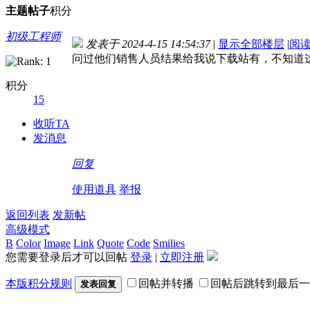
主题
帖子
积分
初级工程师
发表于 2024-4-15 14:54:37
|
显示全部楼层
|
阅
问过他们销售人员结果给我说下载站有，不知道
积分
15
收听TA
发消息
回复
使用道具
举报
返回列表
发新帖
高级模式
B
Color
Image
Link
Quote
Code
Smilies
您需要登录后才可以回帖
登录
|
立即注册
本版积分规则
回帖并转播
回帖后跳转到最后一
发表回复