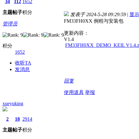
34
112
1652
主题
帖子
积分
发表于 2024-5-28 09:29:59
|
显
FM33FH0XX 例程与安装包
管理员
更新内容：
V1.4
FM33FH0XX_DEMO_KEIL V1.4.z
积分
1652
收听TA
发消息
回复
使用道具
举报
xueyuking
2
18
2914
主题
帖子
积分