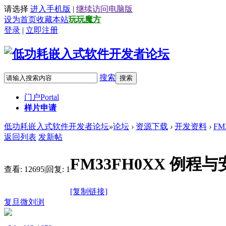
请选择
进入手机版
|
继续访问电脑版
设为首页
收藏本站
玩玩魔方
登录
|
立即注册
搜索
搜索
门户
Portal
样片申请
低功耗嵌入式软件开发者论坛
»
论坛
›
资源下载
›
开发资料
›
FM
返回列表
发新帖
FM33FH0XX 例程与安
查看:
12695
|
回复:
1
[复制链接]
复旦微刘浏