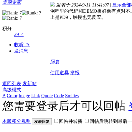
资深专家
发表于 2024-9-11 11:41:07
|
显示全部
例程里的代码和DEMO板好像有点对不上，像TS
上是PD9，触摸也无反应。
积分
2914
收听TA
发消息
回复
使用道具
举报
返回列表
发新帖
高级模式
B
Color
Image
Link
Quote
Code
Smilies
您需要登录后才可以回帖
本版积分规则
回帖并转播
回帖后跳转到最后一
发表回复