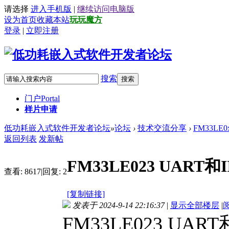
请选择
进入手机版
|
继续访问电脑版
设为首页
收藏本站
玩玩魔方
登录
|
立即注册
搜索
搜索
门户
Portal
样片申请
低功耗嵌入式软件开发者论坛
»
论坛
›
技术交流分享
›
FM33LE
返回列表
发新帖
FM33LE023 UART
查看:
8617
|
回复:
2
[复制链接]
发表于 2024-9-14 22:16:37
|
显示全部楼层
|
FM33LE023 UA