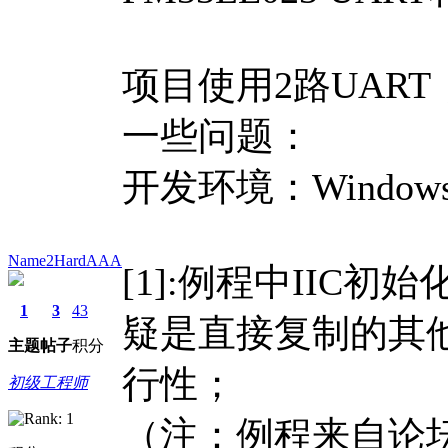
项目使用2路UART
一些问题：
开发环境：Windows 10
Name2HardAAA
[1]:例程中IIC
1
3
43
疑是直接复制的其
主题
帖子
积分
行性；
初级工程师
（注：例程来自论坛 V1