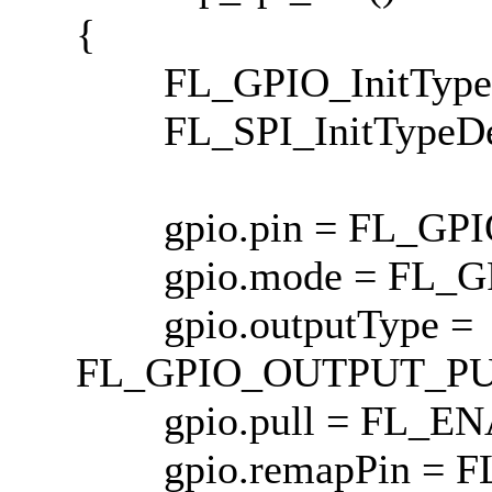
{
FL_GPIO_InitTypeDe
FL_SPI_InitTypeDef
gpio.pin = FL_GPI
gpio.mode = FL_G
gpio.outputType =
FL_GPIO_OUTPUT_P
gpio.pull = FL_EN
gpio.remapPin = F