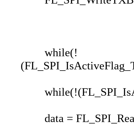
while(!
(FL_SPI_IsActiveFlag_
while(!(FL_SPI_IsAct
data = FL_SPI_Read