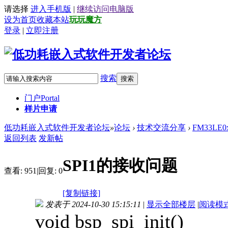
请选择
进入手机版
|
继续访问电脑版
设为首页
收藏本站
玩玩魔方
登录
|
立即注册
搜索
搜索
门户
Portal
样片申请
低功耗嵌入式软件开发者论坛
»
论坛
›
技术交流分享
›
FM33LE
返回列表
发新帖
SPI1的接收问题
查看:
951
|
回复:
0
[复制链接]
发表于 2024-10-30 15:15:11
|
显示全部楼层
|
阅读模
void bsp_spi_init()