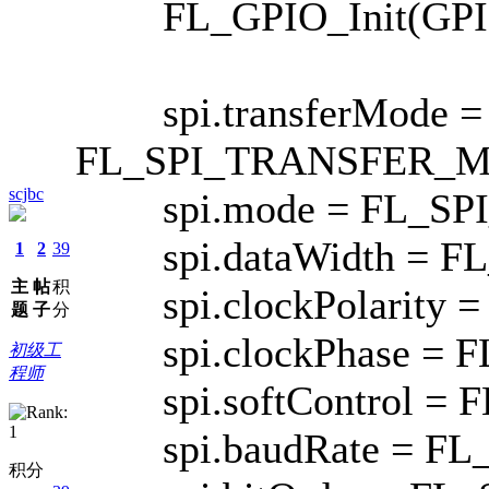
FL_GPIO_Init(GPIO
spi.transferMode =
FL_SPI_TRANSFER_
scjbc
spi.mode = FL_SP
spi.dataWidth = F
1
2
39
主
帖
积
spi.clockPolarity 
题
子
分
spi.clockPhase = F
初级工
程师
spi.softControl = 
spi.baudRate = FL
积分