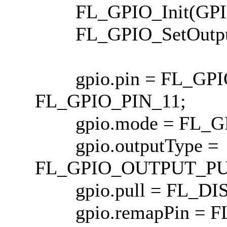
FL_GPIO_Init(GPIOB
FL_GPIO_SetOutputP
gpio.pin = FL_GPIO_
FL_GPIO_PIN_11;
gpio.mode = FL_G
gpio.outputType =
FL_GPIO_OUTPUT_P
gpio.pull = FL_DI
gpio.remapPin = F