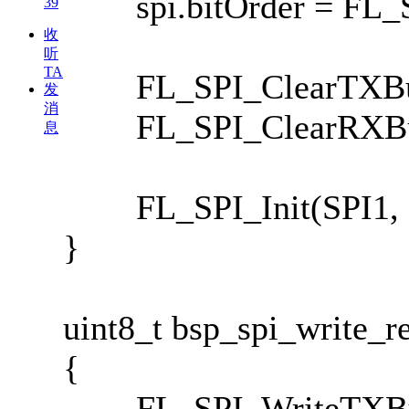
spi.bitOrder = FL_
39
收
听
TA
FL_SPI_ClearTXBuf
发
消
FL_SPI_ClearRXBuf
息
FL_SPI_Init(SPI1, &
}
uint8_t bsp_spi_write_r
{
FL_SPI_WriteTXBuff(