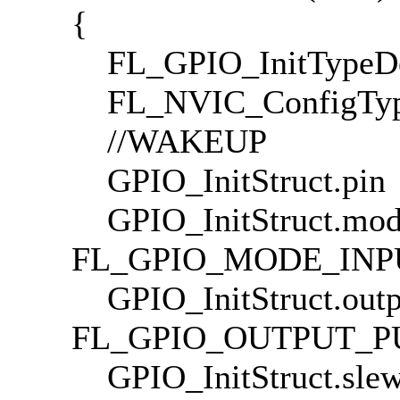
{
FL_GPIO_InitTypeDef
FL_NVIC_ConfigType
//WAKEUP
GPIO_InitStruct.
GPIO_InitStruct
FL_GPIO_MODE_INP
GPIO_InitStruct.out
FL_GPIO_OUTPUT_P
GPIO_InitStruct.sl