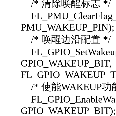
/* 清除唤醒标志 */
FL_PMU_ClearFlag_
PMU_WAKEUP_PIN);
/* 唤醒边沿配置 */
FL_GPIO_SetWakeup
GPIO_WAKEUP_BIT,
FL_GPIO_WAKEUP_T
/* 使能WAKEUP功能
FL_GPIO_EnableWak
GPIO_WAKEUP_BIT);