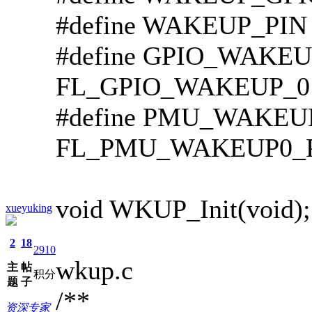
#define WAKEUP_PI
#define GPIO_
FL_GPIO_WAKEUP_0
#define PMU_WAKE
FL_PMU_WAKEUP0_
void WKUP_Init(void);
xueyuking
2
18
2910
wkup.c
主
帖
积分
题
子
/**
资深专家