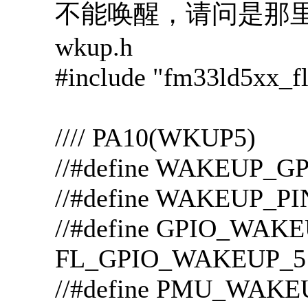
不能唤醒，请问是那
wkup.h
#include "fm33ld5xx_fl
//// PA10(WKUP5)
//#define WAKEUP_
//#define WAKEUP_P
//#define GPIO
FL_GPIO_WAKEUP_5
//#define PMU_WAK