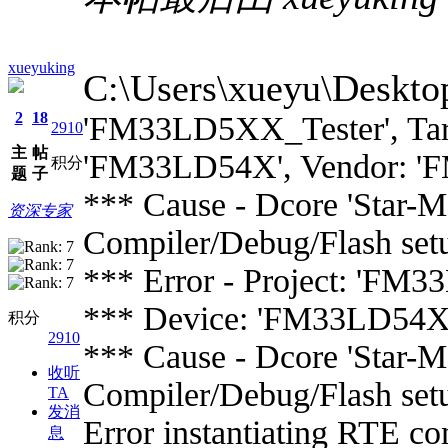
xueyuking
C:\Users\xueyu\Deskt
2
18
'FM33LD5XX_Tester', Targ
2910
主
帖
'FM33LD54X', Vendor: 'F
积分
题
子
*** Cause - Dcore 'Star-MC
资深专家
Compiler/Debug/Flash set
*** Error - Project: 'FM3
*** Device: 'FM33LD54X',
积分
2910
*** Cause - Dcore 'Star-MC
收听
Compiler/Debug/Flash set
TA
发消
Error instantiating RTE c
息