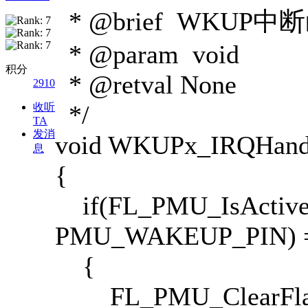
* @brief WKUP中
* @param void
积分
* @retval None
2910
*/
收听
TA
发消
void WKUPx_IRQHandl
息
{
if(FL_PMU_IsActive
PMU_WAKEUP_PIN) =
{
FL_PMU_ClearFlag