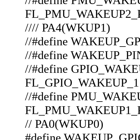
FL_PMU_WAKEUP2_
//// PA4(WKUP1)
//#define WAKEUP_
//#define WAKEUP_P
//#define GPIO
FL_GPIO_WAKEUP_1
//#define PMU_WAK
FL_PMU_WAKEUP1_
// PA0(WKUP0)
#define WAKEUP_GP