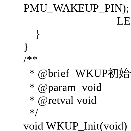
PMU_WAKEUP_PIN);
LED2_ON
}
}
/**
* @brief WKUP初
* @param void
* @retval void
*/
void WKUP_Init(void)