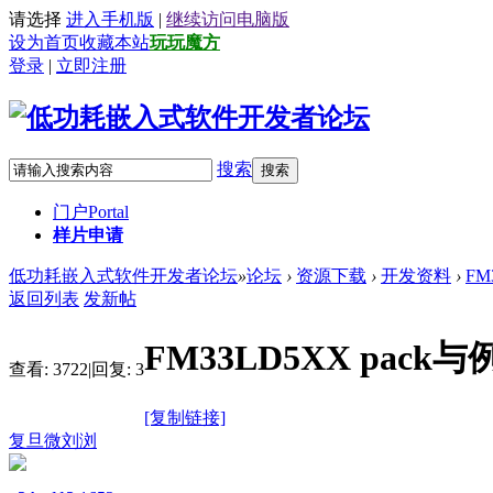
请选择
进入手机版
|
继续访问电脑版
设为首页
收藏本站
玩玩魔方
登录
|
立即注册
搜索
搜索
门户
Portal
样片申请
低功耗嵌入式软件开发者论坛
»
论坛
›
资源下载
›
开发资料
›
FM
返回列表
发新帖
FM33LD5XX pack与
查看:
3722
|
回复:
3
[复制链接]
复旦微刘浏