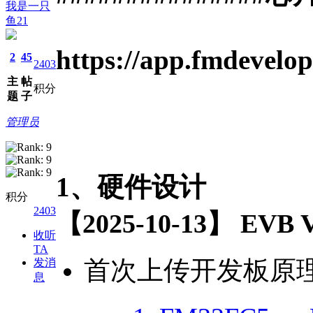
我是一只
鱼21
https://app.fmdevelo
2
45
2403
主
帖
积分
题
子
管理员
1、硬件设计
积分
2403
【2025-10-13】 EV
收听
TA
首次上传开发板原
发消
息