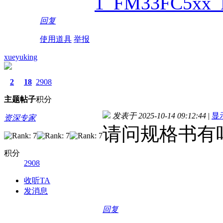
1_FM33FC5xx
回复
使用道具
举报
xueyuking
2
18
2908
主题
帖子
积分
发表于 2025-10-14 09:12:44
|
显
资深专家
请问规格书有
积分
2908
收听TA
发消息
回复