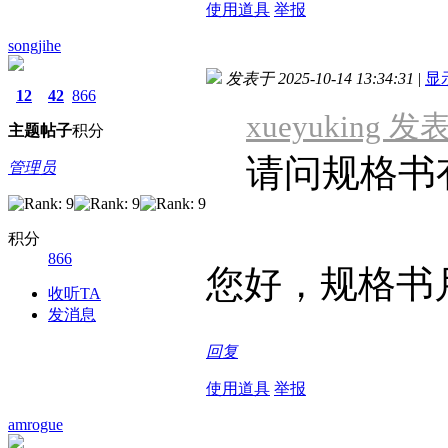
使用道具
举报
songjihe
发表于 2025-10-14 13:34:31
|
显
12
42
866
xueyuking 发表
主题
帖子
积分
请问规格书
管理员
积分
866
您好，规格书
收听TA
发消息
回复
使用道具
举报
amrogue