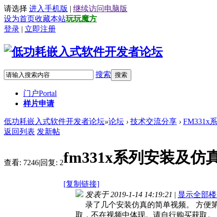
请选择
进入手机版
|
继续访问电脑版
设为首页
收藏本站
玩玩魔方
登录
|
立即注册
搜索
搜索
门户
Portal
样片申请
低功耗嵌入式软件开发者论坛
»
论坛
›
技术交流分享
›
FM331x
返回列表
发新帖
fm331x系列安装及
查看:
7246
|
回复:
2
[复制链接]
发表于 2019-1-14 14:19:21
|
显示全部楼
录了几个安装仿真的简单视频。 方便第一次使用
取，不在视频中体现。请自行购买获取。