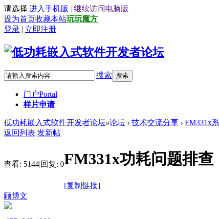
请选择
进入手机版
|
继续访问电脑版
设为首页
收藏本站
玩玩魔方
登录
|
立即注册
搜索
搜索
门户
Portal
样片申请
低功耗嵌入式软件开发者论坛
»
论坛
›
技术交流分享
›
FM331x
返回列表
发新帖
FM331x功耗问题排查
查看:
5144
|
回复:
0
[复制链接]
顾博文