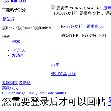
155
848
4908
发表于 2019-1-21 14:43:43
|
显
主题
帖子
积分
FM331x功耗问题排查 文档， 
管理员
FM331x功耗问题排查.pdf
493.45 KB, 下载次数: 2631
积分
4908
收听TA
发消息
回复
使用道具
举报
返回列表
发新帖
高级模式
B
Color
Image
Link
Quote
Code
Smilies
您需要登录后才可以回帖