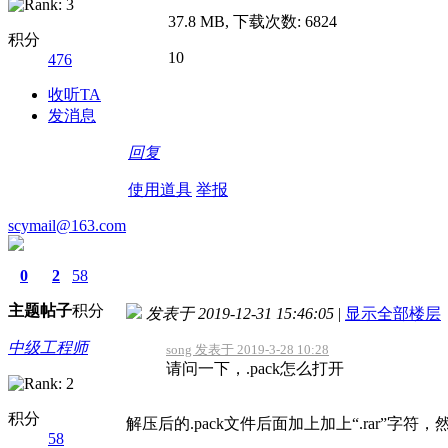
37.8 MB, 下载次数: 6824
积分
10
476
收听TA
发消息
回复
使用道具
举报
scymail@163.com
0
2
58
主题
帖子
积分
发表于 2019-12-31 15:46:05
|
显示全部楼层
中级工程师
song 发表于 2019-3-28 10:28
请问一下，.pack怎么打开
积分
解压后的.pack文件后面加上加上“.rar”字符
58