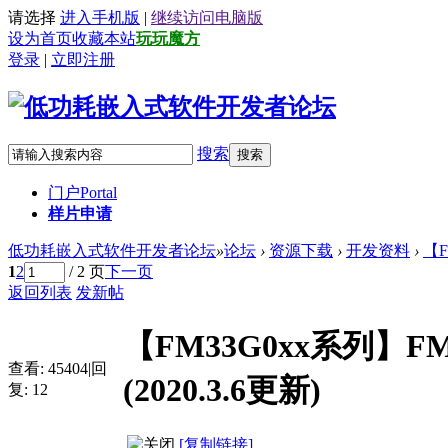
请选择
进入手机版
|
继续访问电脑版
设为首页
收藏本站
玩玩魔方
登录
|
立即注册
搜索
搜索
门户
Portal
样片申请
低功耗嵌入式软件开发者论坛
»
论坛
›
资源下载
›
开发资料
›
【F
1
2
/ 2 页
下一页
返回列表
发新帖
【FM33G0xx系列】FM33
查看:
45404
|
回
(2020.3.6更新)
复:
12
[复制链接]