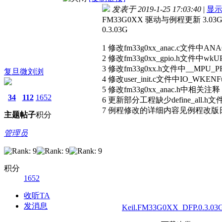
发表于 2019-1-25 17:03:40
|
显
FM33G0XX 驱动与例程更新 3.03G fo
0.3.03G
1 修改fm33g0xx_anac.c文件中A
2 修改fm33g0xx_gpio.h文件中wk
3 修改fm33g0xx.h文件中__MPU
复旦微刘浏
4 修改user_init.c文件中IO_WKEN
5 修改fm33g0xx_anac.h中相关注释
34
112
1652
6 更新部分工程缺少define_all.h文
7 例程修改的详细内容见例程改版
主题
帖子
积分
管理员
积分
1652
收听TA
发消息
Keil.FM33G0XX_DFP.0.3.03G