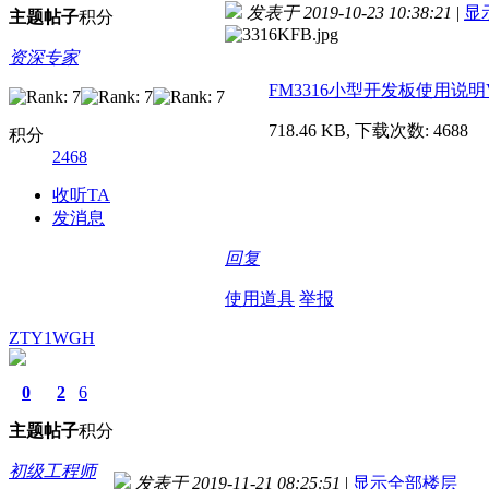
发表于 2019-10-23 10:38:21
|
显
主题
帖子
积分
资深专家
FM3316小型开发板使用说明V1.
718.46 KB, 下载次数: 4688
积分
2468
收听TA
发消息
回复
使用道具
举报
ZTY1WGH
0
2
6
主题
帖子
积分
初级工程师
发表于 2019-11-21 08:25:51
|
显示全部楼层