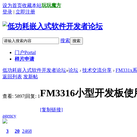
设为首页
收藏本站
玩玩魔方
登录
|
立即注册
搜索
搜索
门户
Portal
样片申请
低功耗嵌入式软件开发者论坛
»
论坛
›
技术交流分享
›
FM331x
返回列表
发新帖
FM3316小型开发板
查看:
5897
|
回复:
1
[复制链接]
agency
3
20
2468