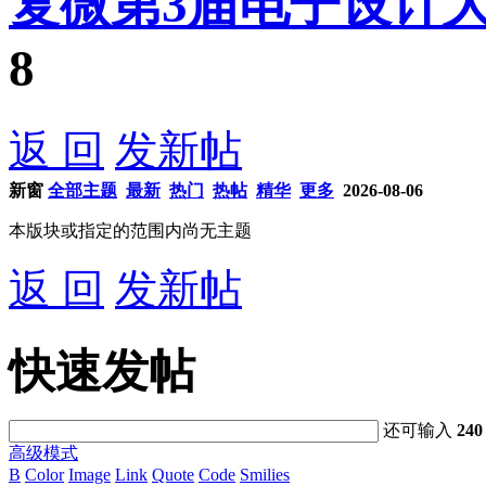
复微第3届电子设计
8
返 回
发新帖
新窗
全部主题
最新
热门
热帖
精华
更多
2026-08-06
本版块或指定的范围内尚无主题
返 回
发新帖
快速发帖
还可输入
240
高级模式
B
Color
Image
Link
Quote
Code
Smilies