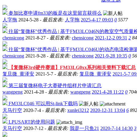
参加比赛申请fm33的板是在这里留言获得么
人字拖
2024-5-28 -
最后发表:
人字拖
2025-4-17 09:03
0
5577
往届“复微杯”优秀作品 | 基于FM33LC046N的教室空气质
chensicong
2021-8-27 -
最后发表:
chensicong
2021-12-2 09:31
2
84
往届“复微杯”优秀作品 | 基于FM33LC046U的动态电流检测
chensicong
2021-9-28 -
最后发表:
chensicong
2021-9-28 10:35
0
56
【复微杯3rd硬件赛道】FM33LG0xx系列相关资料下载汇总
复旦微_黄泽安
2021-5-7 -
最后发表:
复旦微_黄泽安
2021-5-7 09
第三届复微杯电子大赛硬件组样片申请汇总
wangpeng
2021-4-28 -
最后发表:
wangpeng
2021-4-28 11:22
0
704
FM33LC046 可以用St-link下载吗
天马行空
2020-7-4 -
最后发表:
xunlei3212
2020-12-31 13:04
6
89
LPUSART的使用问题
天马行空
2020-7-12 -
最后发表:
我是一只鱼21
2020-7-14 14:30
3