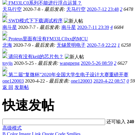
FM33LC0系列不能进行浮点运算？
天马行空
2020-7-8 -
最后发表:
天马行空
2020-7-12 23:48
2
6478
SWD模式下下载调试程序
南斗星
2020-7-7 -
最后发表:
南斗星
2020-7-11 23:39
4
6684
Proteus里面有没有FM33LC0xx的MCU
北海
2020-7-9 -
最后发表:
无锡景明电子
2020-7-9 22:22
1
6258
请问有没有keil的芯片包？
toyjis
2020-5-25 -
最后发表:
wangpeng
2020-5-26 08:59
2
6627
第二届“复微杯”2020年全国大学生电子设计大赛重磅开赛
one120003
2020-4-22 -
最后发表:
one120003
2020-4-22 08:57
0
59
返 回
发新帖
快速发帖
还可输入
240
高级模式
B
Color
Image
Link
Quote
Code
Smilies