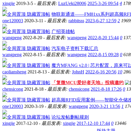
xingjie
2019-3-5 -
最后发表:
LuzUeki28006
2025-3-26 09:54
4
178
隐藏置顶帖
物联新通道——FM81xx系列超高频RF
one120003
2020-3-11 -
最后发表:
rabbitsss
2023-6-27 12:59
2
1969
隐藏置顶帖
广招英雄帖
wangpeng
2022-8-20 -
最后发表:
wangpeng
2022-8-20 15:44
0
137
隐藏置顶帖
汽车电子资料下载汇总
wangpeng
2022-8-15 -
最后发表:
wangpeng
2022-8-15 09:28
0
618
隐藏置顶帖
魔方MFANG v2.0 | 芯片配置，原来
caoliansheng
2021-8-13 -
最后发表:
JohnH
2022-6-16 20:56
10
286
隐藏置顶帖
「复微MCU爱好者天地」投稿邀约
chensicong
2021-8-18 -
最后发表:
chensicong
2021-8-18 17:26
0
13
隐藏置顶帖
超高频RFID应用案例——智能化仓储
one120003
2020-3-19 -
最后发表:
wangpeng
2020-3-21 13:56
1
17
隐藏置顶帖
论坛发帖删帖规则
xingjie
2017-12-10 -
最后发表:
xingjie
2017-12-10 17:44
0
13446
版块主题