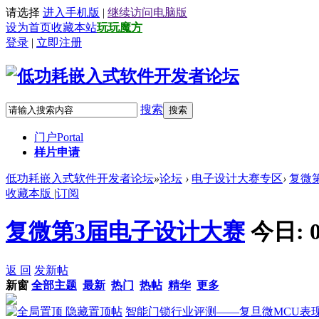
请选择
进入手机版
|
继续访问电脑版
设为首页
收藏本站
玩玩魔方
登录
|
立即注册
搜索
搜索
门户
Portal
样片申请
低功耗嵌入式软件开发者论坛
»
论坛
›
电子设计大赛专区
›
复微
收藏本版
|
订阅
复微第3届电子设计大赛
今日:
返 回
发新帖
新窗
全部主题
最新
热门
热帖
精华
更多
隐藏置顶帖
智能门锁行业评测——复旦微MCU表