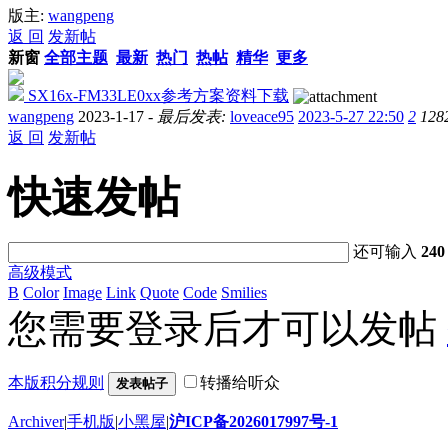
版主:
wangpeng
返 回
发新帖
新窗
全部主题
最新
热门
热帖
精华
更多
SX16x-FM33LE0xx参考方案资料下载
wangpeng
2023-1-17 -
最后发表:
loveace95
2023-5-27 22:50
2
128
返 回
发新帖
快速发帖
还可输入
240
高级模式
B
Color
Image
Link
Quote
Code
Smilies
您需要登录后才可以发帖
本版积分规则
转播给听众
发表帖子
Archiver
|
手机版
|
小黑屋
|
沪ICP备2026017997号-1