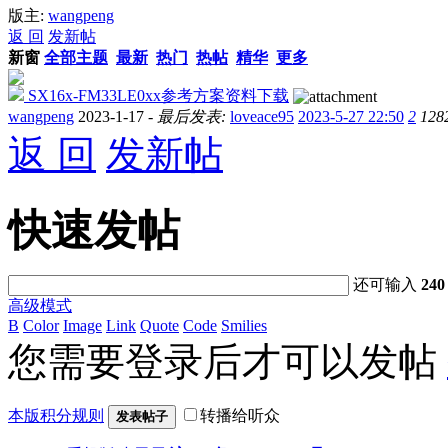
版主:
wangpeng
返 回
发新帖
新窗
全部主题
最新
热门
热帖
精华
更多
SX16x-FM33LE0xx参考方案资料下载
wangpeng
2023-1-17 -
最后发表:
loveace95
2023-5-27 22:50
2
128
返 回
发新帖
快速发帖
还可输入
240
高级模式
B
Color
Image
Link
Quote
Code
Smilies
您需要登录后才可以发帖
本版积分规则
转播给听众
发表帖子