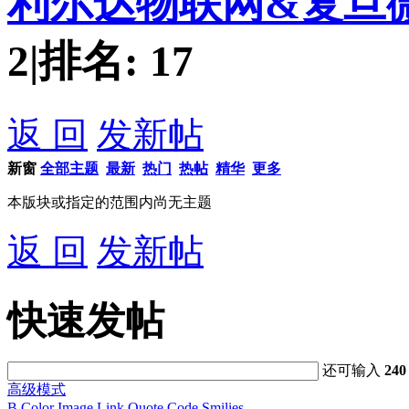
利尔达物联网&复旦
2
|
排名:
17
返 回
发新帖
新窗
全部主题
最新
热门
热帖
精华
更多
本版块或指定的范围内尚无主题
返 回
发新帖
快速发帖
还可输入
240
高级模式
B
Color
Image
Link
Quote
Code
Smilies