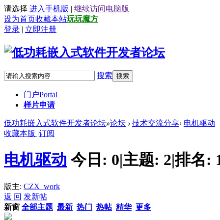
请选择
进入手机版
|
继续访问电脑版
设为首页
收藏本站
玩玩魔方
登录
|
立即注册
搜索
搜索
门户
Portal
样片申请
低功耗嵌入式软件开发者论坛
»
论坛
›
技术交流分享
›
电机驱动
收藏本版
|
订阅
电机驱动
今日:
0
|
主题:
2
|
排名:
版主:
CZX_work
返 回
发新帖
新窗
全部主题
最新
热门
热帖
精华
更多