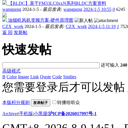
【BLDC】基于FM33LC0xxN系列BLDC方案资料
wangpeng
2024-1-5 -
最后发表:
wangpeng
2024-1-5 10:55
0
6245
油烟机风机变频方案-硬件原理图
CZX_work
2024-1-5 -
最后发表:
CZX_work
2024-1-5 11:19
1
752
返 回
发新帖
快速发帖
还可输入
240
高级模式
B
Color
Image
Link
Quote
Code
Smilies
您需要登录后才可以发帖
本版积分规则
转播给听众
发表帖子
Archiver
|
手机版
|
小黑屋
|
沪ICP备2026017997号-1
GMT+8, 2026-8-9 14:51
, 