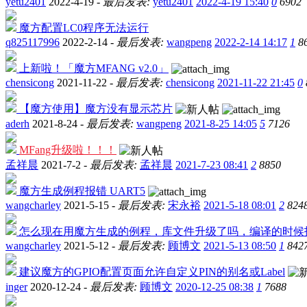
yetu2401
2022-4-19 -
最后发表:
yetu2401
2022-4-19 15:40
0
6902
魔方配置LC0程序无法运行
q825117996
2022-2-14 -
最后发表:
wangpeng
2022-2-14 14:17
1
8
上新啦！「魔方MFANG v2.0」
chensicong
2021-11-22 -
最后发表:
chensicong
2021-11-22 21:45
0
【魔方使用】魔方没有显示芯片
aderh
2021-8-24 -
最后发表:
wangpeng
2021-8-25 14:05
5
7126
MFang升级啦！！！
孟祥晨
2021-7-2 -
最后发表:
孟祥晨
2021-7-23 08:41
2
8850
魔方生成例程报错 UART5
wangcharley
2021-5-15 -
最后发表:
宋永裕
2021-5-18 08:01
2
824
怎么现在用魔方生成的例程，库文件升级了吗，编译的时候
wangcharley
2021-5-12 -
最后发表:
顾博文
2021-5-13 08:50
1
842
建议魔方的GPIO配置页面允许自定义PIN的别名或Label
inger
2020-12-24 -
最后发表:
顾博文
2020-12-25 08:38
1
7688