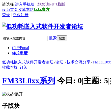
请选择
进入手机版
|
继续访问电脑版
设为首页
收藏本站
玩玩魔方
登录
|
立即注册
搜索
搜索
门户
Portal
样片申请
低功耗嵌入式软件开发者论坛
»
论坛
›
技术交流分享
›
FM33L0x
收藏本版
|
订阅
FM33L0xx系列
今日:
0
|
主题:
5
|
子版块