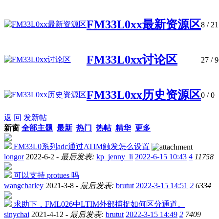
FM33L0xx最新资源区
8
/ 21
FM33L0xx讨论区
27
/ 9
FM33L0xx历史资源区
0
/ 0
返 回
发新帖
新窗
全部主题
最新
热门
热帖
精华
更多
FM33L0系列adc通过ATIM触发怎么设置
longor
2022-6-2 -
最后发表:
kp_jenny_li
2022-6-15 10:43
4
11758
可以支持 protues 吗
wangcharley
2021-3-8 -
最后发表:
brutut
2022-3-15 14:51
2
6334
求助下，FML026中LTIM外部捕捉如何区分通道。
sinychai
2021-4-12 -
最后发表:
brutut
2022-3-15 14:49
2
7409