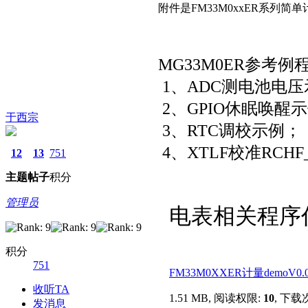
附件是FM33M0xxER系列简单
MG33M0ER参考例
1、ADC测电池电压
2、GPIO休眠唤醒
于西宗
3、RTC调校示例；
4、XTLF校准RCHF
12
13
751
主题
帖子
积分
管理员
电表相关程序代
积分
751
FM33M0XXER计量demoV0.01
收听TA
1.51 MB, 阅读权限:
10
, 下载次
发消息