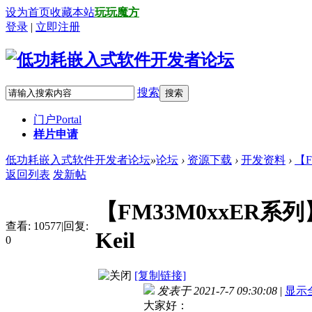
设为首页
收藏本站
玩玩魔方
登录
|
立即注册
搜索
搜索
门户
Portal
样片申请
低功耗嵌入式软件开发者论坛
»
论坛
›
资源下载
›
开发资料
›
【F
返回列表
发新帖
【FM33M0xxER系列】
查看:
10577
|
回复:
Keil
0
[复制链接]
发表于 2021-7-7 09:30:08
|
显示
大家好：