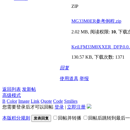
ZIP
MG33M0ER参考例程.zip
2.02 MB, 阅读权限:
10
, 下载次
Keil.FM33M0XXER_DFP.0.0.
130.57 KB, 下载次数: 1371
回复
使用道具
举报
返回列表
发新帖
高级模式
B
Color
Image
Link
Quote
Code
Smilies
您需要登录后才可以回帖
登录
|
立即注册
本版积分规则
回帖并转播
回帖后跳转到最后一
发表回复