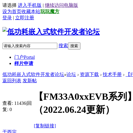
请选择
进入手机版
|
继续访问电脑版
设为首页
收藏本站
玩玩魔方
登录
|
立即注册
搜索
搜索
门户
Portal
样片申请
低功耗嵌入式软件开发者论坛
»
论坛
›
资源下载
›
技术手册
›
【F
返回列表
发新帖
【FM33A0xxEVB系
查看:
11436
|
回
（2022.06.24更新）
复:
0
[复制链接]
于西宗