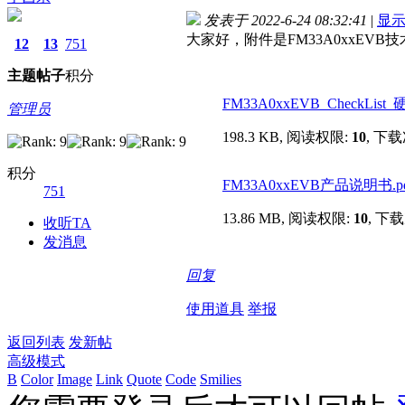
发表于 2022-6-24 08:32:41
|
显
大家好，附件是FM33A0xxEV
12
13
751
主题
帖子
积分
FM33A0xxEVB_CheckList_硬件
管理员
198.3 KB, 阅读权限:
10
, 下载
积分
FM33A0xxEVB产品说明书.p
751
13.86 MB, 阅读权限:
10
, 下载
收听TA
发消息
回复
使用道具
举报
返回列表
发新帖
高级模式
B
Color
Image
Link
Quote
Code
Smilies