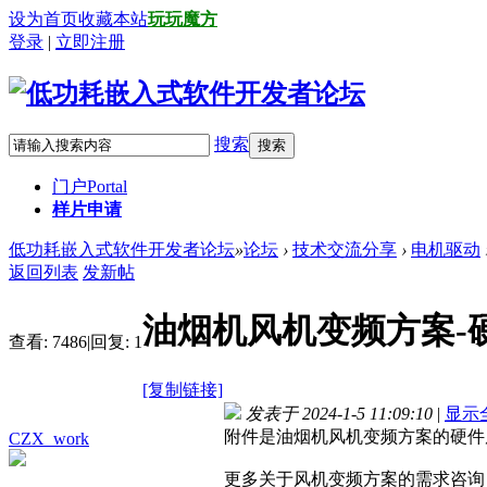
设为首页
收藏本站
玩玩魔方
登录
|
立即注册
搜索
搜索
门户
Portal
样片申请
低功耗嵌入式软件开发者论坛
»
论坛
›
技术交流分享
›
电机驱动
返回列表
发新帖
油烟机风机变频方案-
查看:
7486
|
回复:
1
[复制链接]
发表于 2024-1-5 11:09:10
|
显示
附件是油烟机风机变频方案的硬件
CZX_work
更多关于风机变频方案的需求咨询