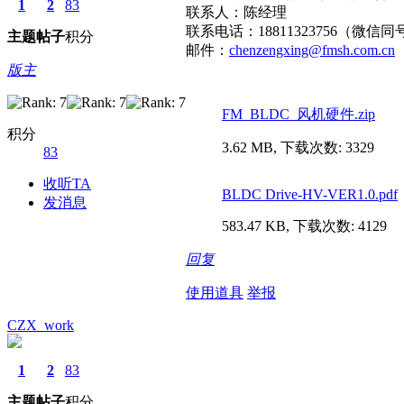
1
2
83
联系人：陈经理
联系电话：18811323756（微信同
主题
帖子
积分
邮件：
chenzengxing@fmsh.com.cn
版主
FM_BLDC_风机硬件.zip
积分
3.62 MB, 下载次数: 3329
83
收听TA
BLDC Drive-HV-VER1.0.pdf
发消息
583.47 KB, 下载次数: 4129
回复
使用道具
举报
CZX_work
1
2
83
主题
帖子
积分