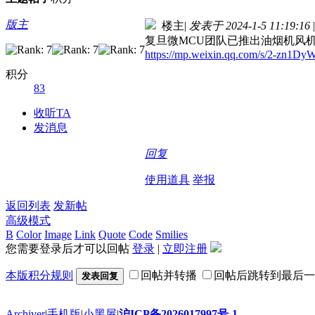
版主
楼主
|
发表于 2024-1-5 11:19:16
|
复旦微MCU团队已推出油烟机风
https://mp.weixin.qq.com/s/2-zn
积分
83
收听TA
发消息
回复
使用道具
举报
返回列表
发新帖
高级模式
B
Color
Image
Link
Quote
Code
Smilies
您需要登录后才可以回帖
登录
|
立即注册
本版积分规则
回帖并转播
回帖后跳转到最后一
发表回复
Archiver
|
手机版
|
小黑屋
|
沪ICP备2026017997号-1