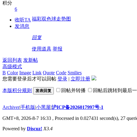
积分
6
福彩双色球走势图
收听TA
发消息
回复
使用道具
举报
返回列表
发新帖
高级模式
B
Color
Image
Link
Quote
Code
Smilies
您需要登录后才可以回帖
登录
|
立即注册
本版积分规则
回帖并转播
回帖后跳转到最后一
发表回复
Archiver
|
手机版
|
小黑屋
|
沪ICP备2026017997号-1
GMT+8, 2026-8-7 16:33
, Processed in 0.027431 second(s), 27 querie
Powered by
Discuz!
X3.4