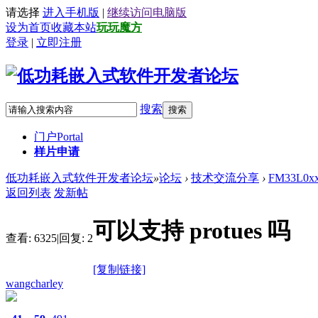
请选择
进入手机版
|
继续访问电脑版
设为首页
收藏本站
玩玩魔方
登录
|
立即注册
搜索
搜索
门户
Portal
样片申请
低功耗嵌入式软件开发者论坛
»
论坛
›
技术交流分享
›
FM33L0
返回列表
发新帖
可以支持 protues 吗
查看:
6325
|
回复:
2
[复制链接]
wangcharley