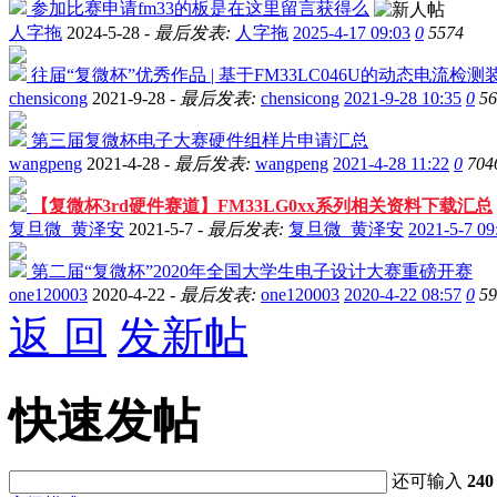
参加比赛申请fm33的板是在这里留言获得么
人字拖
2024-5-28 -
最后发表:
人字拖
2025-4-17 09:03
0
5574
往届“复微杯”优秀作品 | 基于FM33LC046U的动态电流检测
chensicong
2021-9-28 -
最后发表:
chensicong
2021-9-28 10:35
0
56
第三届复微杯电子大赛硬件组样片申请汇总
wangpeng
2021-4-28 -
最后发表:
wangpeng
2021-4-28 11:22
0
704
【复微杯3rd硬件赛道】FM33LG0xx系列相关资料下载汇总
复旦微_黄泽安
2021-5-7 -
最后发表:
复旦微_黄泽安
2021-5-7 09
第二届“复微杯”2020年全国大学生电子设计大赛重磅开赛
one120003
2020-4-22 -
最后发表:
one120003
2020-4-22 08:57
0
59
返 回
发新帖
快速发帖
还可输入
240