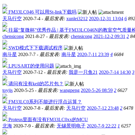
FM33LC046 可以用St-link下载吗
天马行空
2020-7-4 -
最后发表:
xunlei3212
2020-12-31 13:04
6
89
往届“复微杯”优秀作品 | 基于FM33LC046N的教室空气质
chensicong
2021-8-27 -
最后发表:
chensicong
2021-12-2 09:31
2
84
SWD模式下下载调试程序
南斗星
2020-7-7 -
最后发表:
南斗星
2020-7-11 23:39
4
6684
LPUSART的使用问题
天马行空
2020-7-12 -
最后发表:
我是一只鱼21
2020-7-14 14:30
3
请问有没有keil的芯片包？
toyjis
2020-5-25 -
最后发表:
wangpeng
2020-5-26 08:59
2
6627
FM33LC0系列不能进行浮点运算？
天马行空
2020-7-8 -
最后发表:
天马行空
2020-7-12 23:48
2
6478
Proteus里面有没有FM33LC0xx的MCU
北海
2020-7-9 -
最后发表:
无锡景明电子
2020-7-9 22:22
1
6257