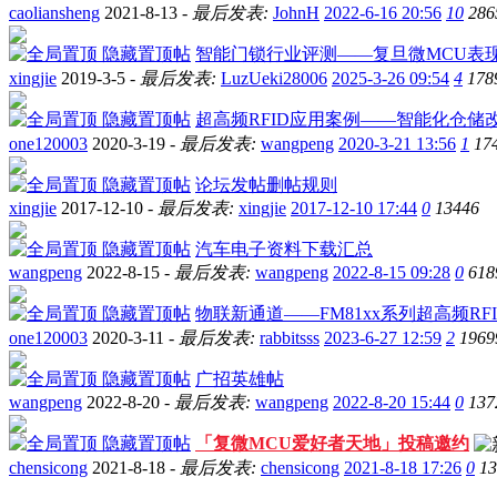
caoliansheng
2021-8-13 -
最后发表:
JohnH
2022-6-16 20:56
10
286
隐藏置顶帖
智能门锁行业评测——复旦微MCU表
xingjie
2019-3-5 -
最后发表:
LuzUeki28006
2025-3-26 09:54
4
178
隐藏置顶帖
超高频RFID应用案例——智能化仓储
one120003
2020-3-19 -
最后发表:
wangpeng
2020-3-21 13:56
1
17
隐藏置顶帖
论坛发帖删帖规则
xingjie
2017-12-10 -
最后发表:
xingjie
2017-12-10 17:44
0
13446
隐藏置顶帖
汽车电子资料下载汇总
wangpeng
2022-8-15 -
最后发表:
wangpeng
2022-8-15 09:28
0
618
隐藏置顶帖
物联新通道——FM81xx系列超高频RF
one120003
2020-3-11 -
最后发表:
rabbitsss
2023-6-27 12:59
2
1969
隐藏置顶帖
广招英雄帖
wangpeng
2022-8-20 -
最后发表:
wangpeng
2022-8-20 15:44
0
137
隐藏置顶帖
「复微MCU爱好者天地」投稿邀约
chensicong
2021-8-18 -
最后发表:
chensicong
2021-8-18 17:26
0
13