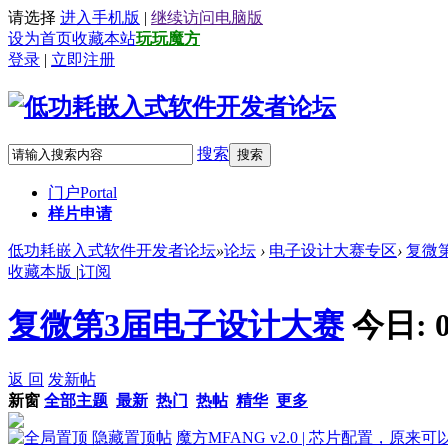
请选择
进入手机版
|
继续访问电脑版
设为首页
收藏本站
玩玩魔方
登录
|
立即注册
搜索
搜索
门户
Portal
样片申请
低功耗嵌入式软件开发者论坛
»
论坛
›
电子设计大赛专区
›
复微
收藏本版
|
订阅
复微第3届电子设计大赛
今日:
返 回
发新帖
新窗
全部主题
最新
热门
热帖
精华
更多
隐藏置顶帖
魔方MFANG v2.0 | 芯片配置，原来